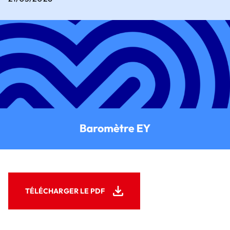
Comité exécutif
Quels sont les secteurs clés pour investir ?
Comment s'implanter en France ?
Où s'implanter en France ?
Notre contribution à la transition
écologique
Nos 5 convictions employeur
Pourquoi choisir le V.I.E ?
Nous rejoindre
Comment recruter un V.I.E ?
Quelles sont les aides pour recruter un
V.I.E ?
TÉLÉCHARGER LE PDF