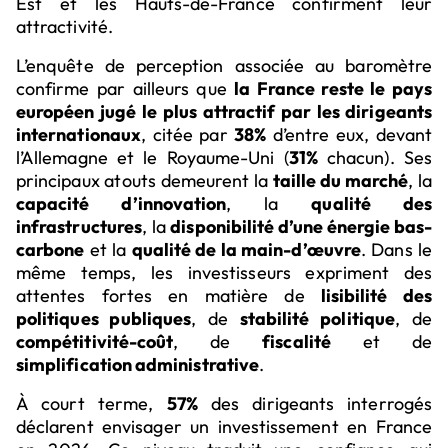
Est et les Hauts-de-France confirment leur
attractivité.
L’enquête de perception associée au baromètre
confirme par ailleurs que
la France reste le pays
européen jugé le plus attractif par les dirigeants
internationaux
, citée par
38%
d’entre eux, devant
l’Allemagne et le Royaume-Uni (
31%
chacun). Ses
principaux atouts demeurent la
taille du marché
, la
capacité d’innovation
, la
qualité des
infrastructures
, la
disponibilité d’une énergie bas-
carbone
et la
qualité de la main-d’œuvre
. Dans le
même temps, les investisseurs expriment des
attentes fortes en matière de
lisibilité des
politiques publiques
, de
stabilité politique
, de
compétitivité-coût
, de
fiscalité
et de
simplification administrative
.
À court terme,
57%
des dirigeants interrogés
déclarent envisager un investissement en France