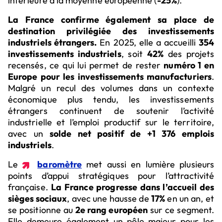
inférieure à la moyenne européenne (
-25%
).
La France confirme également sa place de
destination privilégiée des investissements
industriels étrangers.
En 2025, elle a accueilli
354
investissements industriels
, soit
42%
des projets
recensés, ce qui lui permet de rester
numéro 1 en
Europe pour les investissements manufacturiers
.
Malgré un recul des volumes dans un contexte
économique plus tendu, les investissements
étrangers continuent de soutenir l’activité
industrielle et l’emploi productif sur le territoire,
avec un
solde net positif de +1 376 emplois
industriels
.
Le
baromètre
met aussi en lumière plusieurs
points d’appui stratégiques pour l’attractivité
française.
La France progresse dans l’accueil des
sièges sociaux
, avec une hausse de
17%
en un an, et
se positionne au
2e rang européen
sur ce segment.
Elle demeure également un pôle majeur pour les