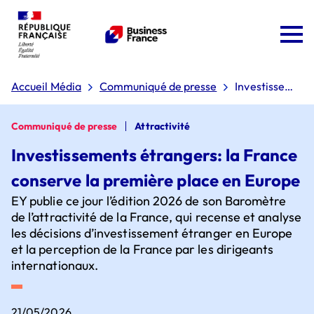
Accueil Média
Communiqué de presse
Investissement
étrangers: la
France
conserve la
Communiqué de presse
Attractivité
première
Investissements étrangers: la France
place en
Europe
conserve la première place en Europe
Team France Export
EY publie ce jour l’édition 2026 de son Baromètre
de l’attractivité de la France, qui recense et analyse
Plan Osez l'export
les décisions d’investissement étranger en Europe
et la perception de la France par les dirigeants
internationaux.
Conseil d'administration
Pourquoi choisir la France ?
21/05/2026