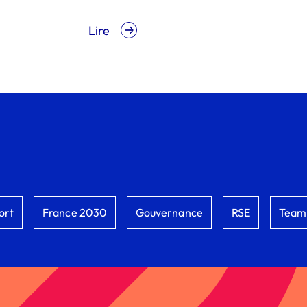
Lire
ort
France 2030
Gouvernance
RSE
Team 