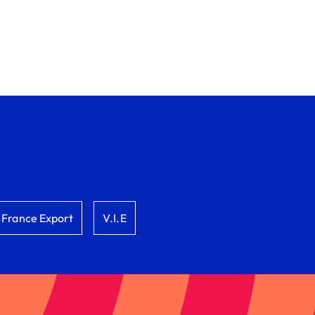
France Export
V.I.E