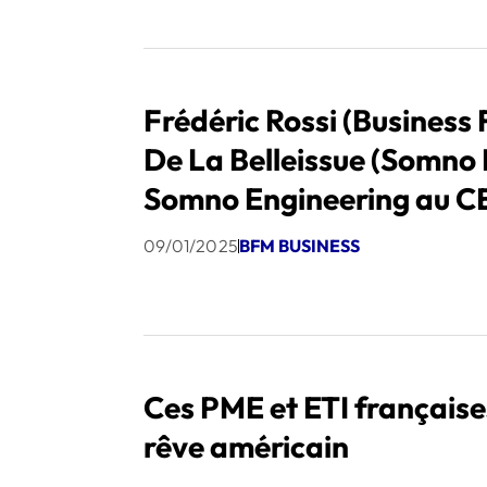
Frédéric Rossi (Business
De La Belleissue (Somno 
Somno Engineering au C
- 08/01
09/01/2025
BFM BUSINESS
Ces PME et ETI française
rêve américain