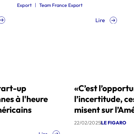
Replay disponible
Export
Team France Export
Lire
tart-up
«C’est l’opportu
nes à l'heure
l’incertitude, c
méricains
misent sur l’Am
22/02/2025
LE FIGARO