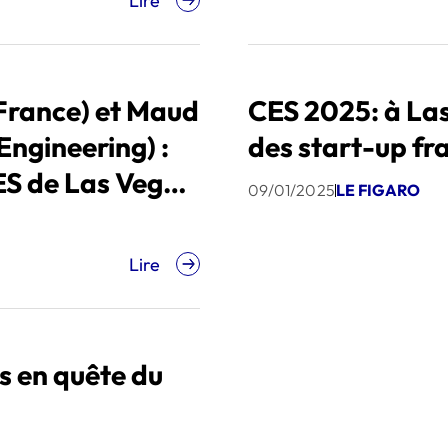
Lire
 France) et Maud
CES 2025: à Las
Engineering) :
des start-up fr
ES de Las Vegas
09/01/2025
LE FIGARO
Lire
s en quête du