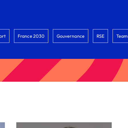
ort
France 2030
Gouvernance
RSE
Team 