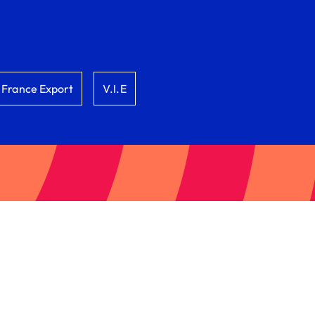
France Export
V.I.E