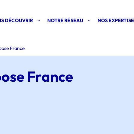
S DÉCOUVRIR
NOTRE RÉSEAU
NOS EXPERTISE
oose France
oose France