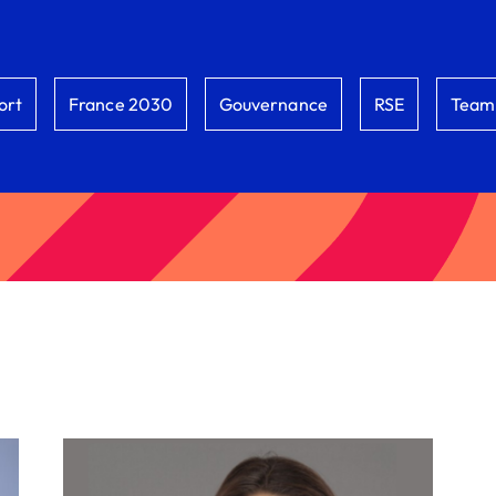
ort
France 2030
Gouvernance
RSE
Team 