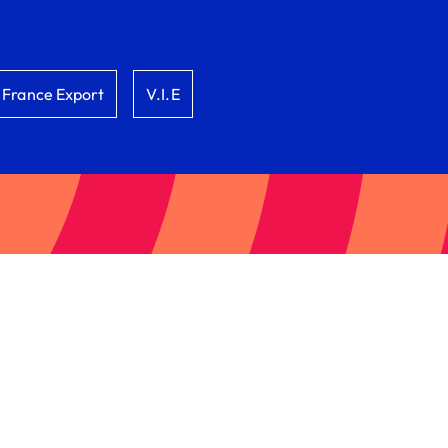
France Export
V.I.E