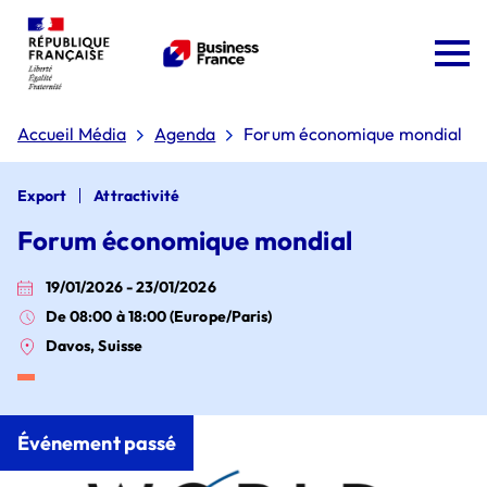
Accueil Média
Agenda
Forum économique mondial
Export
Attractivité
Forum économique mondial
19/01/2026 - 23/01/2026
Team France Export
De 08:00 à 18:00 (Europe/Paris)
Davos, Suisse
Plan Osez l'export
Événement passé
Conseil d'administration
Pourquoi choisir la France ?