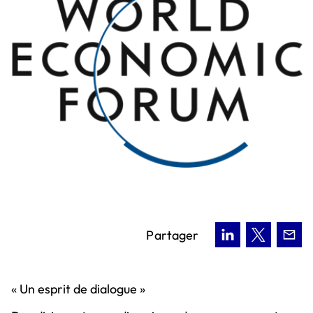
Comité exécutif
Quels sont les secteurs clés pour investir ?
Comment s'implanter en France ?
Où s'implanter en France ?
Notre contribution à la transition
écologique
Nos 5 convictions employeur
Pourquoi choisir le V.I.E ?
Nous rejoindre
Comment recruter un V.I.E ?
Quelles sont les aides pour recruter un
V.I.E ?
Partager
« Un esprit de dialogue »